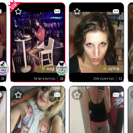
מילנה
noy
32
הכרויות ברמלה
28
הכרויות בישראל
29