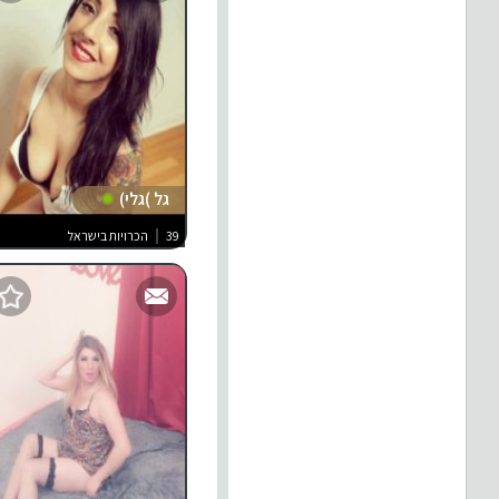
גל )גלי)
39
הכרויות בישראל