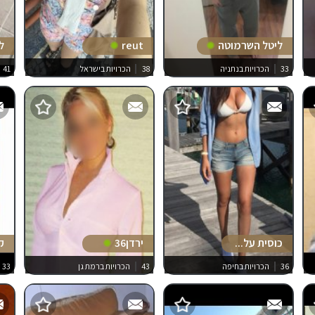
ליטל השרמוטה
reut
ל
33
הכרויות בנתניה
38
הכרויות בישראל
41
כוסית על...
ירדן36
ק
36
הכרויות בחיפה
43
הכרויות ברמת גן
33