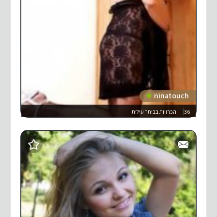
ninatouch
36
הכרויות בביתר עילית