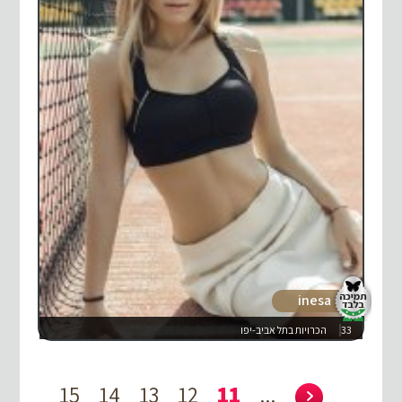
inesa
33
הכרויות בתל אביב-יפו
15
14
13
12
11
...