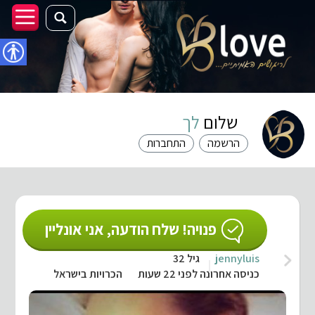
נגישו
שלום
לך
הרשמה
התחברות
פנויה! שלח הודעה, אני אונליין
jennyluis
גיל 32
כניסה אחרונה לפני 22 שעות
הכרויות בישראל